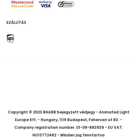
SZÁLLÍTÁS
f
i
p
a
n
i
c
s
n
e
t
t
Copyright © 2023 BHARB bejegyzett védjegy - Animated Light
b
a
e
Europe Kft. - Hungary, 1119 Budapest, Fehervari ut 83. -
o
g
r
o
r
e
Company registration number: 01-09-883939 - EU VAT:
k
a
s
m
t
HU13772482 - Minden jog fenntartva